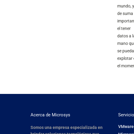
mundo, y
de suma
importan
el tener
datos a l
mano qu
se pued
explotar
el mome
Acerca de Microsys
Servici
VMware
Somos una empresa especializada en