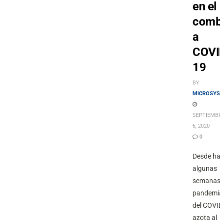
en el
comb
a
COVI
19
BY
MICROSYS
SEPTIEMB
6, 2020
0
Desde h
algunas
semanas,
pandemi
del COVI
azota al