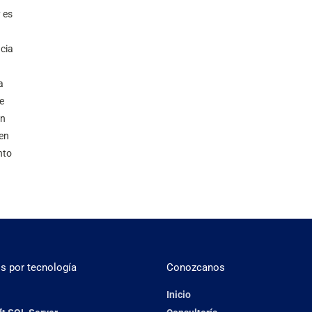
 es
cia
a
e
an
 en
nto
os por tecnología
Conozcanos
Inicio