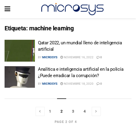
Etiqueta:
machine learning
Qatar 2022, un mundial lleno de inteligencia
artificial
BY
MICROSYS
NOVIEMBRE 16, 2022
0
Analítica e inteligencia artificial en la policía
¿Puede erradicar la corrupción?
BY
MICROSYS
NOVIEMBRE 18, 2020
0
1
2
3
4
PAGE 2 OF 4