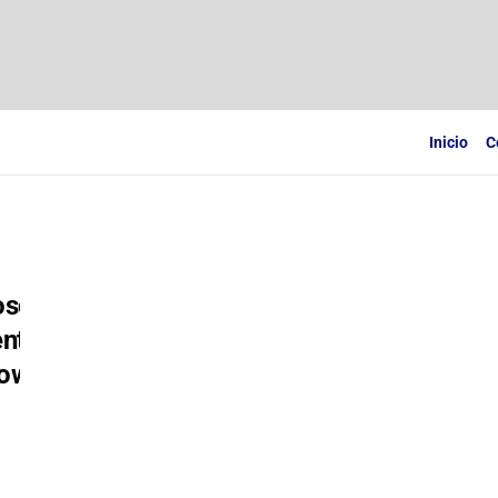
Inicio
C
osoft
enta
ows