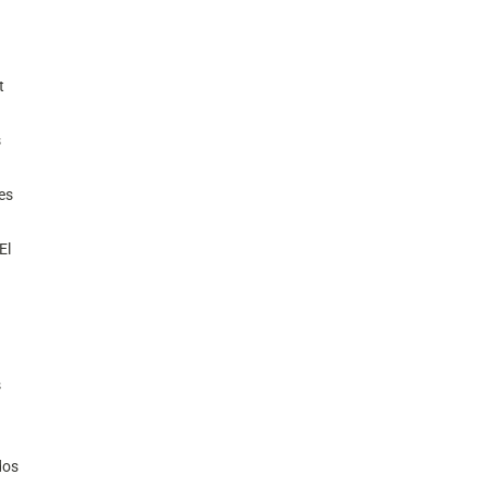
t
s
es
El
s
os.