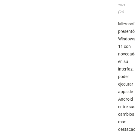
2021
0
Microsof
presentó
Window
11 con
novedad
en su
interfaz. 
poder
ejecutar
apps de
Android
entre su
cambios
más
destacad