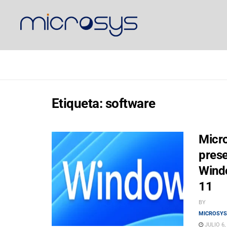
Etiqueta:
software
Micr
pres
Wind
11
BY
MICROSYS
JULIO 6,